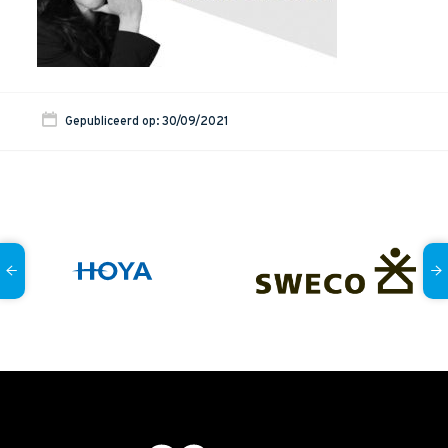
Onze dienstverlening
Commerciële diagnoses
(Sales)Cultuurtransformaties
Diagnose
winnende
Tenders
Gepubliceerd op: 30/09/2021
Een
winnende
Tender
Grip
op je
Toekomst
Leiderschap
bij
Transformatie
Programma
Management
Rollen
in
Sales
Sales
Development
Programma
SalesCultuur
Assessment
Persoonlijkheids
profielen
Inspiratie