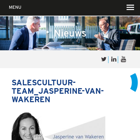
MENU
Nieuws
Over
Sales
cultuur
SALESCULTUUR-
TEAM_JASPERINE-VAN-
Waar wij in geloven …
WAKEREN
Voor wie?
Iets over joúw SalesCultuur
De partners