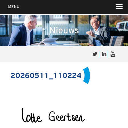
MENU
Nieuws
Over
Sales
cultuur
20260511_110224
Waar wij in geloven …
Voor wie?
Iets over joúw SalesCultuur
De partners