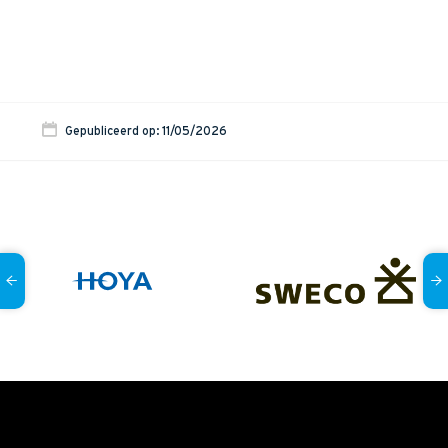
Onze dienstverlening
Commerciële diagnoses
(Sales)Cultuurtransformaties
Diagnose
winnende
Tenders
Gepubliceerd op: 11/05/2026
Een
winnende
Tender
Grip
op je
Toekomst
Leiderschap
bij
Transformatie
Programma
Management
Rollen
in
Sales
Sales
Development
Programma
SalesCultuur
Assessment
Persoonlijkheids
profielen
Inspiratie