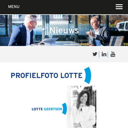
MENU
Nieuws
Over
Sales
cultuur
PROFIELFOTO LOTTE
Waar wij in geloven …
Voor wie?
Iets over joúw SalesCultuur
De partners