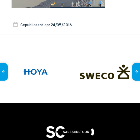
Onze dienstverlening
Commerciële diagnoses
Gepubliceerd op: 24/05/2016
(Sales)Cultuurtransformaties
Diagnose
winnende
Tenders
Een
winnende
Tender
Grip
op je
Toekomst
Leiderschap
bij
Transformatie
Programma
Management
Rollen
in
Sales
Sales
Development
Programma
SalesCultuur
Assessment
Persoonlijkheids
profielen
Inspiratie