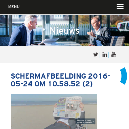
MENU
Nieuws
Over
Sales
cultuur
SCHERMAFBEELDING 2016-
05-24 OM 10.58.52 (2)
Waar wij in geloven …
Voor wie?
Iets over joúw SalesCultuur
De partners