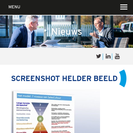
MENU
Nieuws
Over
Sales
cultuur
SCREENSHOT HELDER BEELD
Waar wij in geloven …
Voor wie?
Iets over joúw SalesCultuur
De partners