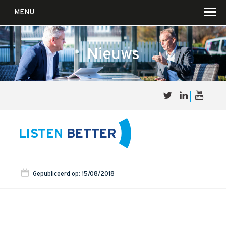
MENU
Nieuws
Over
Sales
cultuur
LISTEN
BETTER
Waar wij in geloven …
Voor wie?
Gepubliceerd op: 15/08/2018
Iets over joúw SalesCultuur
De partners