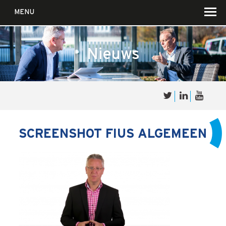
MENU
Nieuws
Over
Sales
cultuur
SCREENSHOT FIUS ALGEMEEN
Waar wij in geloven …
Voor wie?
Iets over joúw SalesCultuur
De partners