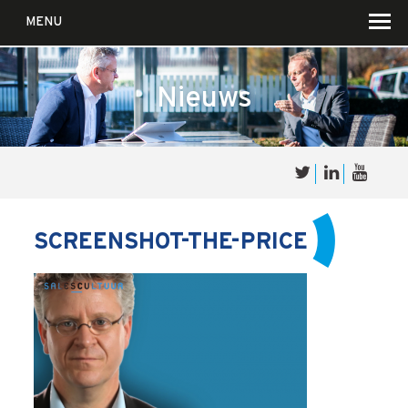
MENU
Nieuws
Over
Sales
cultuur
SCREENSHOT-THE-PRICE
Waar wij in geloven …
Voor wie?
Iets over joúw SalesCultuur
De partners