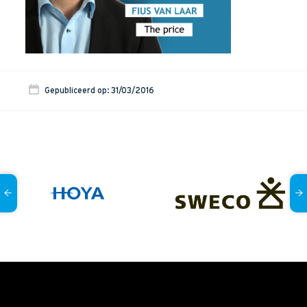
Onze dienstverlening
Commerciële diagnoses
(Sales)Cultuurtransformaties
Diagnose
winnende
Tenders
Gepubliceerd op: 31/03/2016
Een
winnende
Tender
Grip
op je
Toekomst
Leiderschap
bij
Transformatie
Programma
Management
Rollen
in
Sales
Sales
Development
Programma
SalesCultuur
Assessment
Persoonlijkheids
profielen
Inspiratie