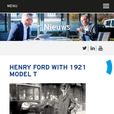
MENU
Nieuws
Over
Sales
cultuur
HENRY FORD WITH 1921
MODEL T
Waar wij in geloven …
Voor wie?
Iets over joúw SalesCultuur
De partners