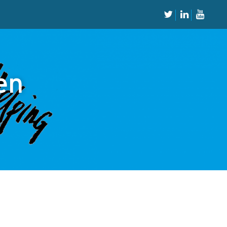
Neem Contact op
Contact
en
Inschrijven SalesCultuur-nieuws