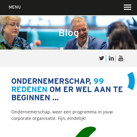
MENU
Blog
Over
Sales
cultuur
ONDERNEMERSCHAP,
99
REDENEN
OM ER WEL AAN TE
Waar wij in geloven …
BEGINNEN …
Voor wie?
Iets over joúw SalesCultuur
Ondernemerschap, weer een programma in jouw
corporate organisatie. Fijn, eindelijk!
De partners