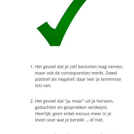
Onze dienstverlening
Commerciële diagnoses
(Sales)Cultuurtransformaties
Diagnose
winnende
Tenders
Een
winnende
Tender
Grip
op je
Toekomst
Leiderschap
bij
Transformatie
Het gevoel dat je zelf besluiten mag nemen,
Programma
Management
maar ook de consequenties merkt. Zowel
positief als negatief, daar leer je tenminste
Rollen
in
Sales
iets van.
Sales
Development
Programma
SalesCultuur
Assessment
Het gevoel dat “Ja, maar” uit je hersens,
Persoonlijkheids
profielen
gedachten en gesprekken verdwijnt.
Heerlijk: geen enkel excuus meer in je
leven voor wat je bereikt … of niet.
Inspiratie