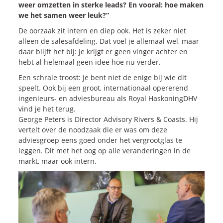
Onze dienstverlening
weer omzetten in sterke leads? En vooral: hoe maken
we het samen weer leuk?”
De oorzaak zit intern en diep ook. Het is zeker niet
Commerciële diagnoses
alleen de salesafdeling. Dat voel je allemaal wel, maar
(Sales)Cultuurtransformaties
daar blijft het bij: je krijgt er geen vinger achter en
hebt al helemaal geen idee hoe nu verder.
Diagnose
winnende
Tenders
Een
winnende
Tender
Een schrale troost: je bent niet de enige bij wie dit
speelt. Ook bij een groot, internationaal opererend
Grip
op je
Toekomst
ingenieurs- en adviesbureau als Royal HaskoningDHV
Leiderschap
bij
Transformatie
vind je het terug.
Programma
Management
George Peters is Director Advisory Rivers & Coasts. Hij
vertelt over de noodzaak die er was om deze
Rollen
in
Sales
adviesgroep eens goed onder het vergrootglas te
Sales
Development
Programma
leggen. Dit met het oog op alle veranderingen in de
SalesCultuur
Assessment
markt, maar ook intern.
Persoonlijkheids
profielen
Inspiratie