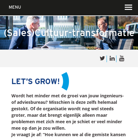
MENU
(Sales)Cultuur-transformatie
Over
Sales
cultuur
LET’S GROW!
Waar wij in geloven …
Wordt het minder met de groei van jouw ingenieurs-
Voor wie?
of adviesbureau? Misschien is deze zelfs helemaal
gestokt. Of de organisatie wordt nog wel steeds
Iets over joúw SalesCultuur
groter, maar dat brengt eigenlijk alleen maar
De partners
problemen met zich mee en je schiet er veel minder
mee op dan je zou willen.
Je vraagt je af: “Hoe kunnen we al die gemiste kansen