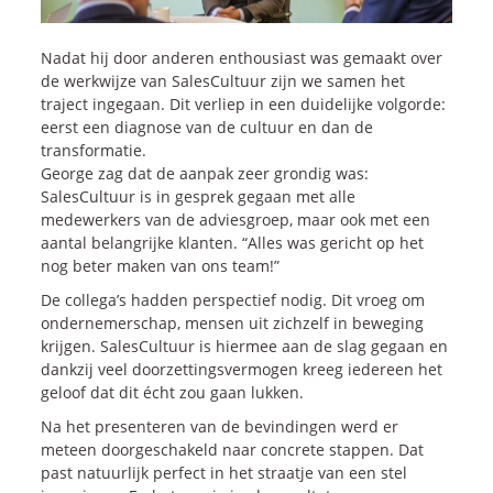
Blogs
Nadat hij door anderen enthousiast was gemaakt over
Vlogs
de werkwijze van SalesCultuur zijn we samen het
Cases
traject ingegaan. Dit verliep in een duidelijke volgorde:
eerst een diagnose van de cultuur en dan de
transformatie.
Neem Contact op
George zag dat de aanpak zeer grondig was:
SalesCultuur is in gesprek gegaan met alle
medewerkers van de adviesgroep, maar ook met een
Contact
aantal belangrijke klanten. “Alles was gericht op het
nog beter maken van ons team!”
Inschrijven SalesCultuur-nieuws
De collega’s hadden perspectief nodig. Dit vroeg om
ondernemerschap, mensen uit zichzelf in beweging
krijgen. SalesCultuur is hiermee aan de slag gegaan en
dankzij veel doorzettingsvermogen kreeg iedereen het
geloof dat dit écht zou gaan lukken.
Na het presenteren van de bevindingen werd er
meteen doorgeschakeld naar concrete stappen. Dat
past natuurlijk perfect in het straatje van een stel